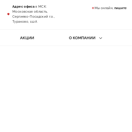
Адрес офиса
в МСК:
Мы онлайн,
пишите
Московская область,
Сергиево-Посадский г.о.,
Тураково, 112А
АКЦИИ
О КОМПАНИИ