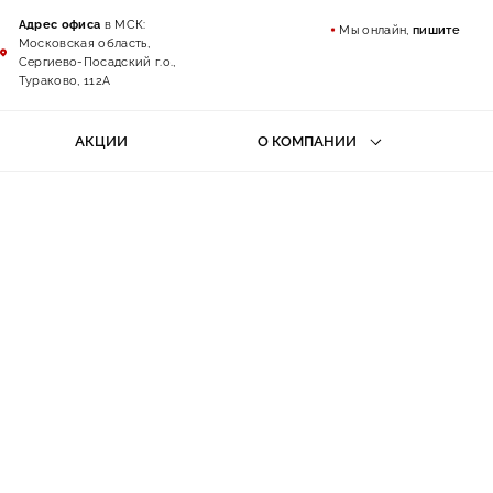
Адрес офиса
в МСК:
Мы онлайн,
пишите
Московская область,
Сергиево-Посадский г.о.,
Тураково, 112А
АКЦИИ
О КОМПАНИИ