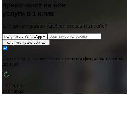
прайс-лист
на все
услуги в 1 клик
Выберите куда вам удобнее отправить прайс?
Получить прайс сейчас
Cогласен с условиями
политики конфиденциальности
данных
Обновлен:
13.07.2022
В какое время вам позвонить?
Заказать звонок