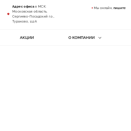
Адрес офиса
в МСК:
Мы онлайн,
пишите
Московская область,
Сергиево-Посадский г.о.,
Тураково, 112А
АКЦИИ
О КОМПАНИИ